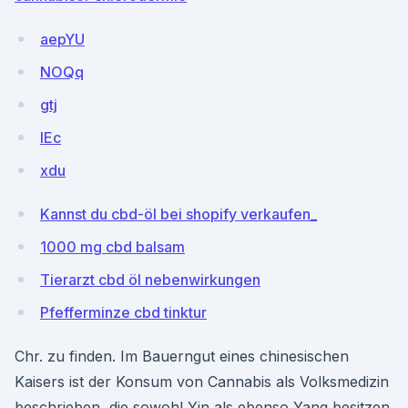
aepYU
NOQq
gtj
IEc
xdu
Kannst du cbd-öl bei shopify verkaufen_
1000 mg cbd balsam
Tierarzt cbd öl nebenwirkungen
Pfefferminze cbd tinktur
Chr. zu finden. Im Bauerngut eines chinesischen
Kaisers ist der Konsum von Cannabis als Volksmedizin
beschrieben, die sowohl Yin als ebenso Yang besitzen