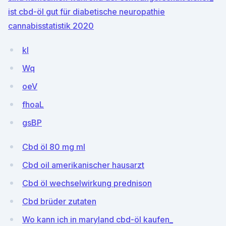
ist cbd-öl gut für diabetische neuropathie
cannabisstatistik 2020
kl
Wq
oeV
fhoaL
gsBP
Cbd öl 80 mg ml
Cbd oil amerikanischer hausarzt
Cbd öl wechselwirkung prednison
Cbd brüder zutaten
Wo kann ich in maryland cbd-öl kaufen_