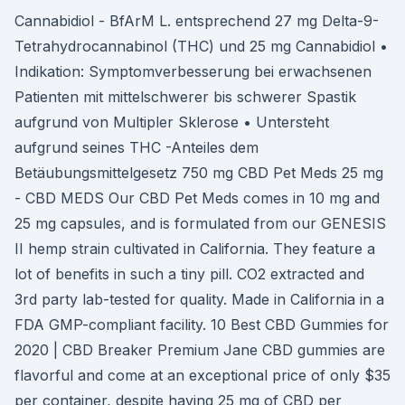
Cannabidiol - BfArM L. entsprechend 27 mg Delta-9-
Tetrahydrocannabinol (THC) und 25 mg Cannabidiol •
Indikation: Symptomverbesserung bei erwachsenen
Patienten mit mittelschwerer bis schwerer Spastik
aufgrund von Multipler Sklerose • Untersteht
aufgrund seines THC -Anteiles dem
Betäubungsmittelgesetz 750 mg CBD Pet Meds 25 mg
- CBD MEDS Our CBD Pet Meds comes in 10 mg and
25 mg capsules, and is formulated from our GENESIS
II hemp strain cultivated in California. They feature a
lot of benefits in such a tiny pill. CO2 extracted and
3rd party lab-tested for quality. Made in California in a
FDA GMP-compliant facility. 10 Best CBD Gummies for
2020 | CBD Breaker Premium Jane CBD gummies are
flavorful and come at an exceptional price of only $35
per container, despite having 25 mg of CBD per