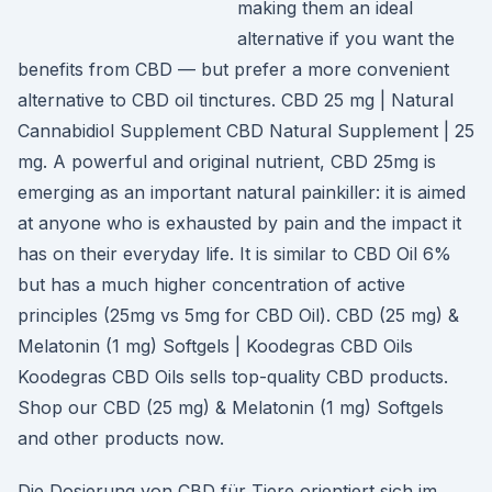
making them an ideal
alternative if you want the
benefits from CBD — but prefer a more convenient
alternative to CBD oil tinctures. CBD 25 mg | Natural
Cannabidiol Supplement CBD Natural Supplement | 25
mg. A powerful and original nutrient, CBD 25mg is
emerging as an important natural painkiller: it is aimed
at anyone who is exhausted by pain and the impact it
has on their everyday life. It is similar to CBD Oil 6%
but has a much higher concentration of active
principles (25mg vs 5mg for CBD Oil). CBD (25 mg) &
Melatonin (1 mg) Softgels | Koodegras CBD Oils
Koodegras CBD Oils sells top-quality CBD products.
Shop our CBD (25 mg) & Melatonin (1 mg) Softgels
and other products now.
Die Dosierung von CBD für Tiere orientiert sich im