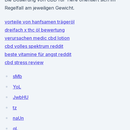
Regelfall am jeweiligen Gewicht.
vorteile von hanfsamen trägeröl
dreifach x thc öl bewertung
verursachen medic cbd lotion
cbd volles spektrum reddit
beste vitamine für angst reddit
cbd stress review
sMb
YoL
JwbHU
tz
naUn
gL