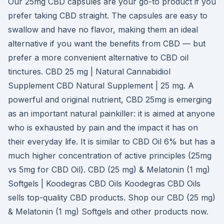
Our 25mg CBD capsules are your go-to product if you
prefer taking CBD straight. The capsules are easy to
swallow and have no flavor, making them an ideal
alternative if you want the benefits from CBD — but
prefer a more convenient alternative to CBD oil
tinctures. CBD 25 mg | Natural Cannabidiol
Supplement CBD Natural Supplement | 25 mg. A
powerful and original nutrient, CBD 25mg is emerging
as an important natural painkiller: it is aimed at anyone
who is exhausted by pain and the impact it has on
their everyday life. It is similar to CBD Oil 6% but has a
much higher concentration of active principles (25mg
vs 5mg for CBD Oil). CBD (25 mg) & Melatonin (1 mg)
Softgels | Koodegras CBD Oils Koodegras CBD Oils
sells top-quality CBD products. Shop our CBD (25 mg)
& Melatonin (1 mg) Softgels and other products now.