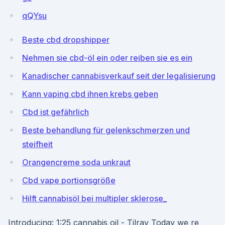
qQYsu
Beste cbd dropshipper
Nehmen sie cbd-öl ein oder reiben sie es ein
Kanadischer cannabisverkauf seit der legalisierung
Kann vaping cbd ihnen krebs geben
Cbd ist gefährlich
Beste behandlung für gelenkschmerzen und
steifheit
Orangencreme soda unkraut
Cbd vape portionsgröße
Hilft cannabisöl bei multipler sklerose_
Introducing: 1:25 cannabis oil - Tilray Today we re