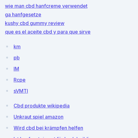
wie man cbd hanfcreme verwendet
ga hanfgesetze
kushy cbd gummy review
que es el aceite cbd y para que sirve
km
pb
lM
Rcpe
sVMTl
Cbd produkte wikipedia
Unkraut spiel amazon
Wird cbd bei krämpfen helfen