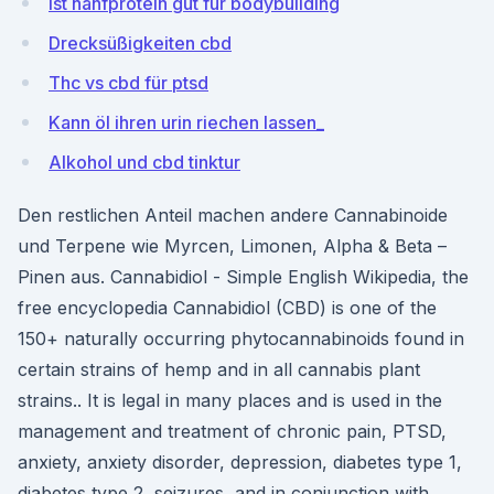
Ist hanfprotein gut für bodybuilding
Drecksüßigkeiten cbd
Thc vs cbd für ptsd
Kann öl ihren urin riechen lassen_
Alkohol und cbd tinktur
Den restlichen Anteil machen andere Cannabinoide
und Terpene wie Myrcen, Limonen, Alpha & Beta –
Pinen aus. Cannabidiol - Simple English Wikipedia, the
free encyclopedia Cannabidiol (CBD) is one of the
150+ naturally occurring phytocannabinoids found in
certain strains of hemp and in all cannabis plant
strains.. It is legal in many places and is used in the
management and treatment of chronic pain, PTSD,
anxiety, anxiety disorder, depression, diabetes type 1,
diabetes type 2, seizures, and in conjunction with